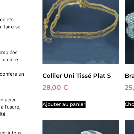
celets
r-faire se
emblées
a lumière
 confère un
Collier Uni Tissé Plat S
Br
28,00
€
25
en acier
Ajouter au panier
Cho
à l’usure,
té.
ent à tous