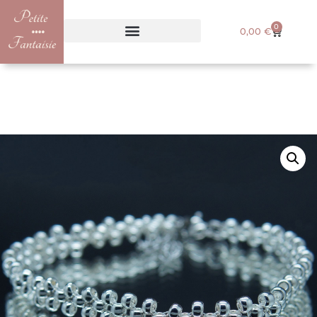
0
0,00
€