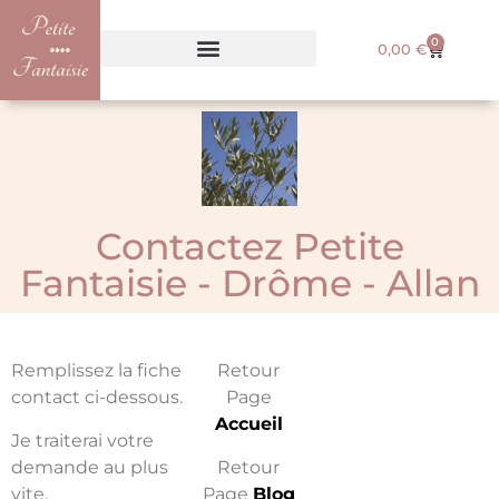
0
0,00
€
Contactez Petite
Fantaisie - Drôme - Allan
Remplissez la fiche
Retour
contact ci-dessous.
Page
Accueil
Je traiterai votre
demande au plus
Retour
vite.
Page
Blog