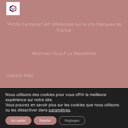
"Petite Fantaisie" est référencée sur le site Marques de
France
Abonnez-Vous À La Newsletter
Votre E-Mail
Nous utilisons des cookies pour vous offrir la meilleure
expérience sur notre site.
S'ABONNER
Vous pouvez en savoir plus sur les cookies que nous utilisons
ou les désactiver dans
paramètres
.
Accepter
Rejeter
Réglages