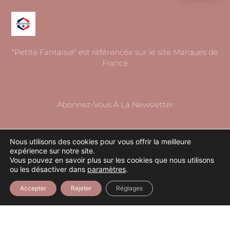
"Petite Fantaisie" est référencée sur le site Marques de
France
Abonnez-Vous À La Newsletter
Nous utilisons des cookies pour vous offrir la meilleure
Votre E-Mail
expérience sur notre site.
Vous pouvez en savoir plus sur les cookies que nous utilisons
ou les désactiver dans
paramètres
.
Accepter
Rejeter
Réglages
S'ABONNER