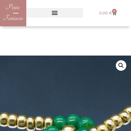
0
0,00
€