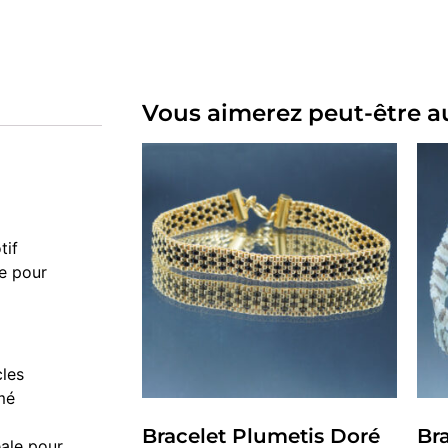
Vous aimerez peut-être a
tif
ée pour
cles
mé
Bracelet Plumetis Doré
Bra
éale pour