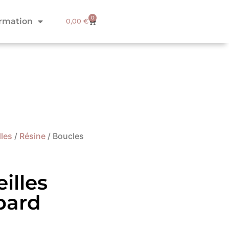
0
ormation
0,00
€
lles
/
Résine
/ Boucles
illes
pard