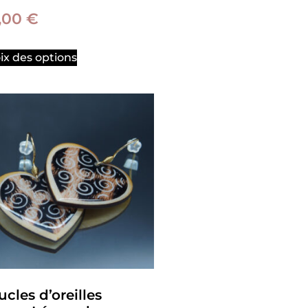
,00
€
ix des options
cles d’oreilles