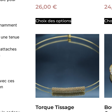
26,00
€
24
Choix des options
Cho
onnamment
t une tenue
 attaches
s
Avec ces
en
Torque Tissage
Bou