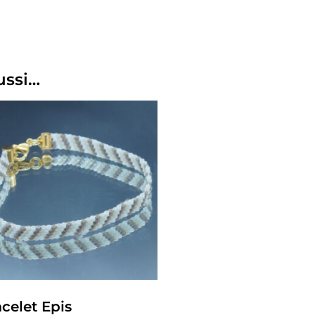
ussi…
celet Epis