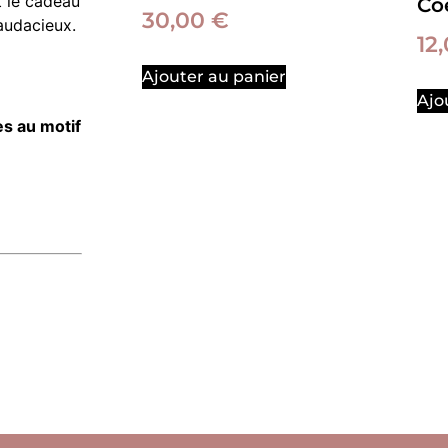
t le cadeau
Co
30,00
€
audacieux.
12
Ajouter au panier
Ajo
es au motif