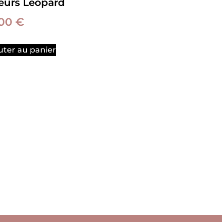
eurs Léopard
,00
€
uter au panier