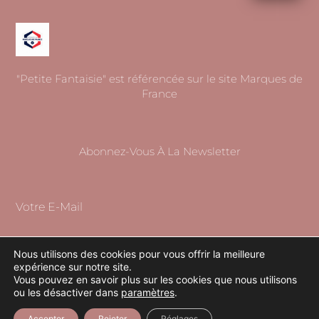
"Petite Fantaisie" est référencée sur le site Marques de
France
Abonnez-Vous À La Newsletter
Votre E-Mail
Nous utilisons des cookies pour vous offrir la meilleure
expérience sur notre site.
S'ABONNER
Vous pouvez en savoir plus sur les cookies que nous utilisons
ou les désactiver dans
paramètres
.
Accepter
Rejeter
Réglages