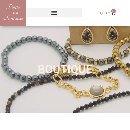
0
0,00
€
BOUTIQUE