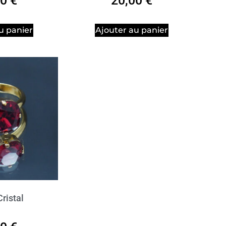
00
€
20,00
€
u panier
Ajouter au panier
ristal