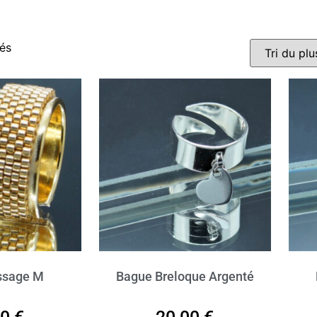
hés
ssage M
Bague Breloque Argenté