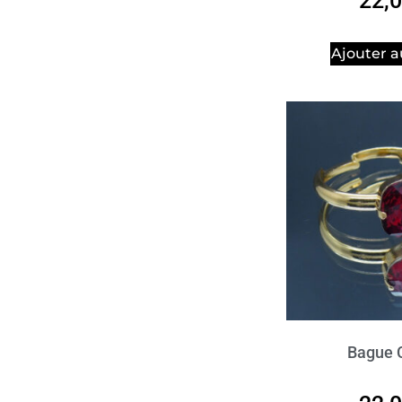
22,
Ajouter a
Bague C