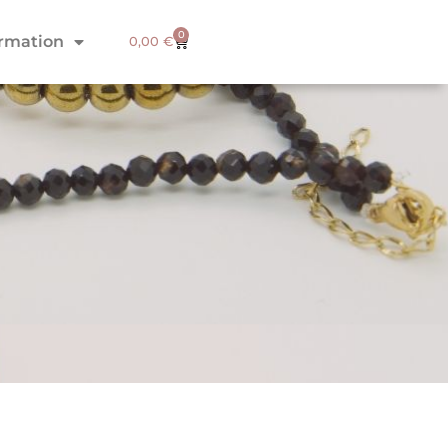
0
ormation
0,00
€