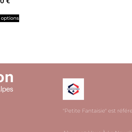
00
€
 options
"Petite Fantaisie" est réfé