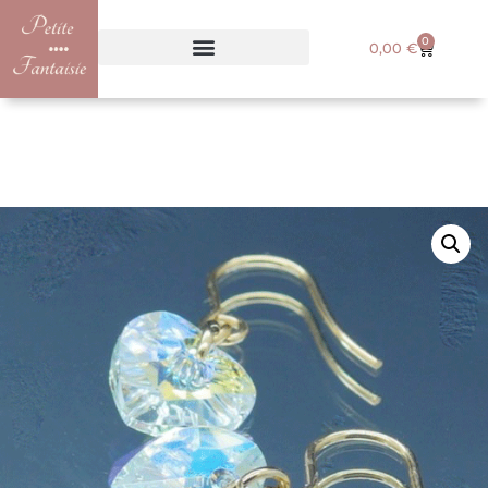
0
0,00
€