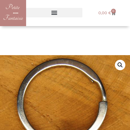
0
0,00
€