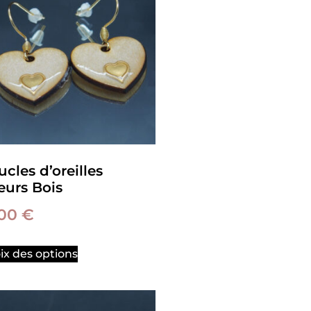
cles d’oreilles
eurs Bois
,00
€
ix des options