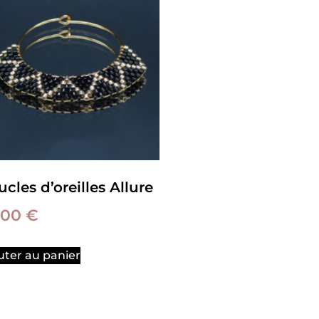
cles d’oreilles Allure
,00
€
uter au panier