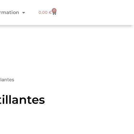
0
ormation
0,00
€
llantes
illantes