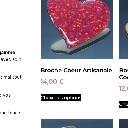
a gamme
 avec soin
Broche Coeur Artisanale
Bou
Co
ptimal tout
14,00
€
12
à vos
Choix des options
Cho
aque tenue