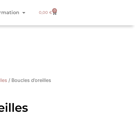
0
ormation
0,00
€
lles
/ Boucles d’oreilles
illes