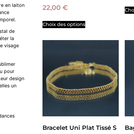
re en laiton
22,00
€
Cho
lance
mporel.
Choix des options
stal de
éter la
re visage
ublimer
ou pour
Leur design
elles un
ndances
Bracelet Uni Plat Tissé S
Ba