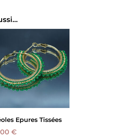
ussi…
éoles Epures Tissées
,00
€