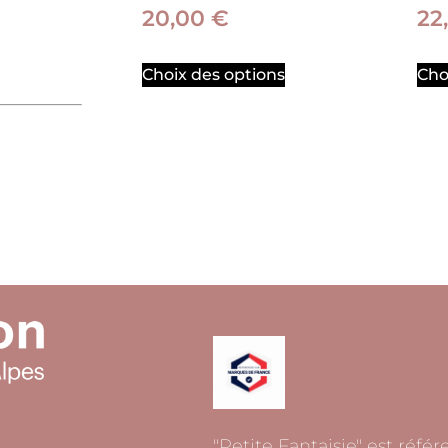
20,00
€
22
Choix des options
Cho
"Petite Fantaisie" est réfé