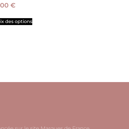
,00
€
ix des options
rencée sur le site Marques de France