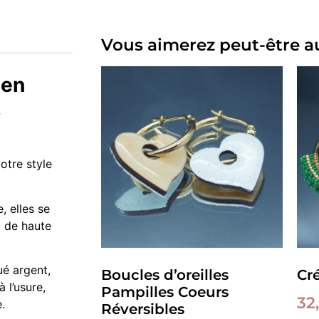
Vous aimerez peut-être a
 en
,
otre style
, elles se
x de haute
ué argent,
Boucles d’oreilles
Cr
 l’usure,
Pampilles Coeurs
32
.
Réversibles