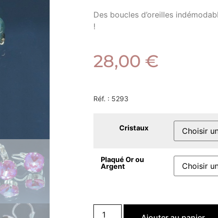
Des boucles d’oreilles indémodab
!
28,00
€
Réf. :
5293
Cristaux
Plaqué Or ou
Argent
Ajouter au panier