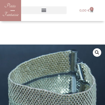
0
0,00
€