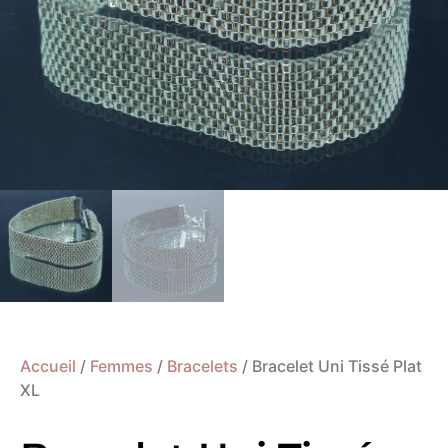
Accueil
/
Femmes
/
Bracelets
/ Bracelet Uni Tissé Plat
XL