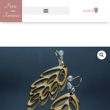
0
0,00
€