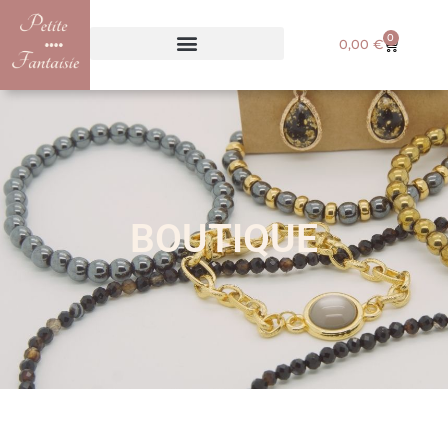
0
0,00
€
BOUTIQUE