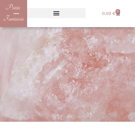
0
0,00
€