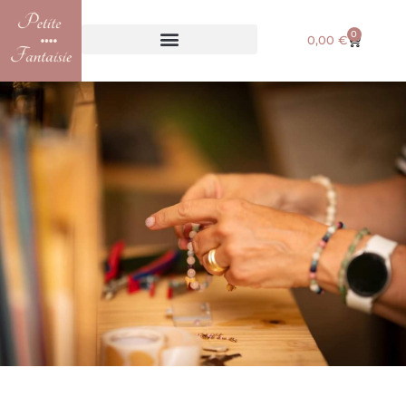
0
0,00
€