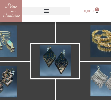
0
0,00
€