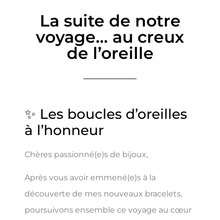
La suite de notre
voyage… au creux
de l’oreille
✨ Les boucles d’oreilles
à l’honneur
Chères passionné(e)s de bijoux,
Après vous avoir emmené(e)s à la
découverte de mes nouveaux bracelets,
poursuivons ensemble ce voyage au cœur